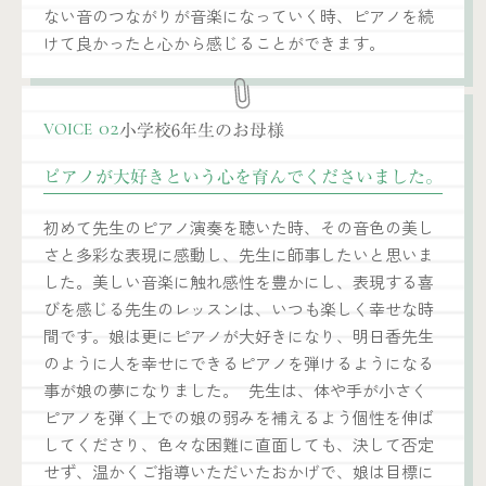
ない音のつながりが音楽になっていく時、ピアノを続
けて良かったと心から感じることができます。
小学校6年生のお母様
02
VOICE
ピアノが大好きという心を育んでくださいました。
初めて先生のピアノ演奏を聴いた時、その音色の美し
さと多彩な表現に感動し、先生に師事したいと思いま
した。美しい音楽に触れ感性を豊かにし、表現する喜
びを感じる先生のレッスンは、いつも楽しく幸せな時
間です。娘は更にピアノが大好きになり、明日香先生
のように人を幸せにできるピアノを弾けるようになる
事が娘の夢になりました。 先生は、体や手が小さく
ピアノを弾く上での娘の弱みを補えるよう個性を伸ば
してくださり、色々な困難に直面しても、決して否定
せず、温かくご指導いただいたおかげで、娘は目標に