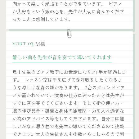
向かって楽しく頑張ることができています。 ピアノ
が大好きという娘の心を、先生が大切に育んでくださ
ったことに感謝しています。
M様
03
VOICE
難しい曲も先生が音を奏でて導いてくれます
鳥山先生のピアノ教室にお世話になり3年半が経過しま
す。 レッスン室は手を広げて深呼吸をしたくなるよ
うな涼しげな森の趣があります。 2台のグランドピア
ノが置かれていて、演奏の仕方に迷ったときは先生が
すぐに音を奏でてくださいます。そして指の使い方・
腕の伸び具合・鍵盤と身体の距離間・力を入れ過ぎな
い為のアドバイス等もしてくださいます。自分には難
しいかなと思う曲でも先生が導いてくださるので挑戦
できます。大人の生徒さんも多数いらっしゃるので刺