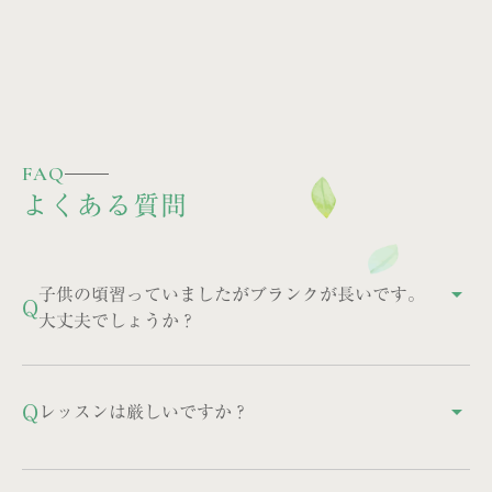
FAQ
よくある質問
子供の頃習っていましたがブランクが長いです。
arrow_drop_up
Q
大丈夫でしょうか？
大丈夫です。30年ぶり、40年ぶりにピアノを再開され
た方は多くいらっしゃいます。土台がある分、感覚が
Q
レッスンは厳しいですか？
arrow_drop_up
戻るのも早いです。ぜひご相談ください。
「厳しい」というよりは、熱意を持って誠実なレッス