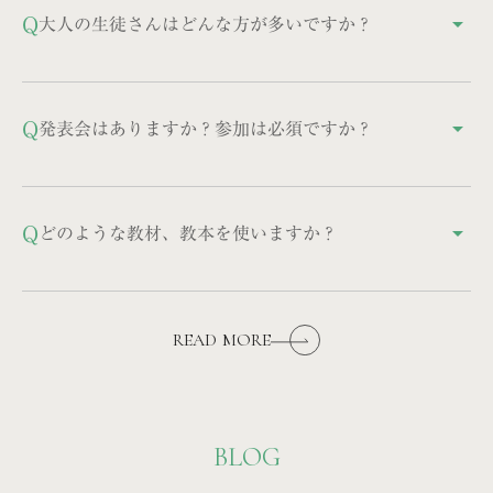
ンをすることを心がけています。技術の向上だけを求
Q
大人の生徒さんはどんな方が多いですか？
arrow_drop_up
めるレッスンではなく、「ピアノのレッスンが生徒さ
んの人生を幸せにするものであるように」という信念
40代～60代の学び直しの方、お子様の子育てがひと段
を持っています。
落してから再開された方など、様々な背景の方がいら
Q
発表会はありますか？参加は必須ですか？
arrow_drop_up
っしゃいます。
参加は任意ですが、舞台での経験は得るものが多く、
たくさんの生徒さんが参加されます。
Q
どのような教材、教本を使いますか？
arrow_drop_up
使用する教材は画一的ではなく、生徒さんに合わせて
最も適切なものを選びます。大人の方は、弾きたい曲
READ MORE
が決まっていらっしゃる場合はその曲を仕上げていき
ます。
BLOG