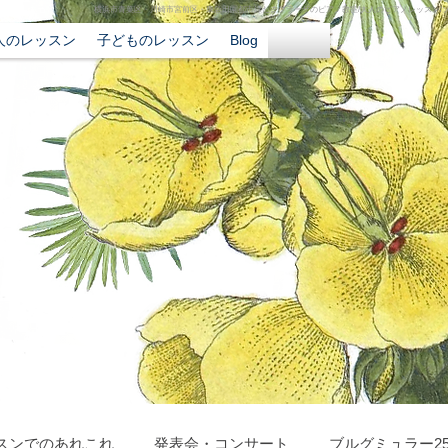
横浜市青葉区・川崎市宮前区・東急田園都市線たまプラーザのピアノ教室/大人のピアノレッスン/
人のレッスン
子どものレッスン
Blog
スンでのあれこれ
発表会・コンサート
ブルグミュラー2