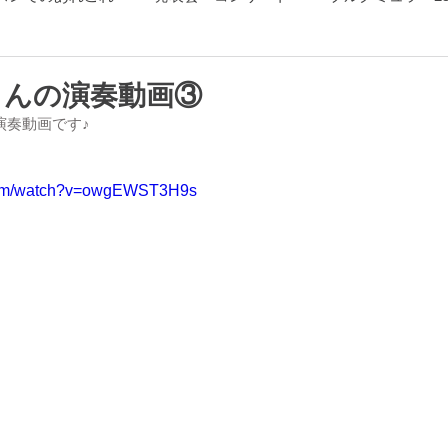
ソルグスキー「展覧会の絵」
さんの演奏動画③
演奏動画です♪
.com/watch?v=owgEWST3H9s