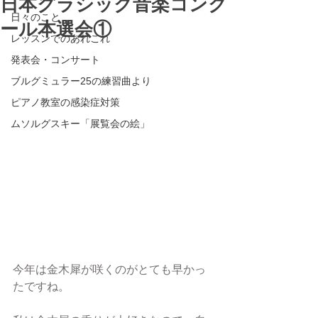
日本クラシック音楽コンク
日々のこと
ール本選会①
レッスンでのあれこれ
発表会・コンサート
ブルグミュラー25の練習曲より
ピアノ教室の感染症対策
ムソルグスキー「展覧会の絵」
今年は金木犀が咲くのがとても早かっ
たですね。