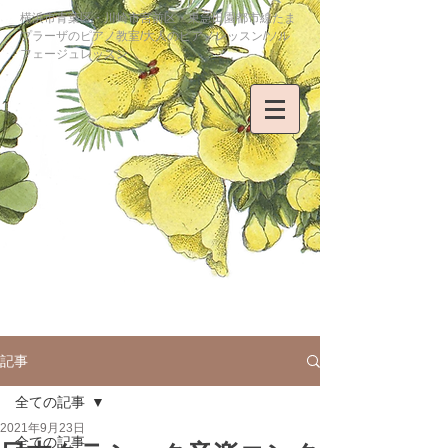
横浜市青葉区・川崎市宮前区・東急田園都市線たま
プラーザのピアノ教室/大人のピアノレッスン/ソル
フェージュレッスン
記事
全ての記事
2021年9月23日
全ての記事