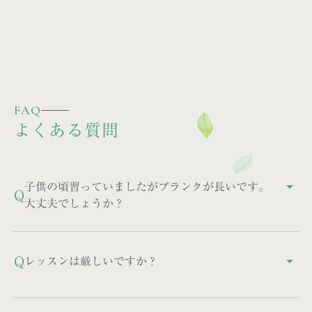
FAQ
よくある質問
子供の頃習っていましたがブランクが長いです。
arrow_drop_up
Q
大丈夫でしょうか？
大丈夫です。30年ぶり、40年ぶりにピアノを再開され
た方は多くいらっしゃいます。土台がある分、感覚が
Q
レッスンは厳しいですか？
arrow_drop_up
戻るのも早いです。ぜひご相談ください。
「厳しい」というよりは、熱意を持って誠実なレッス