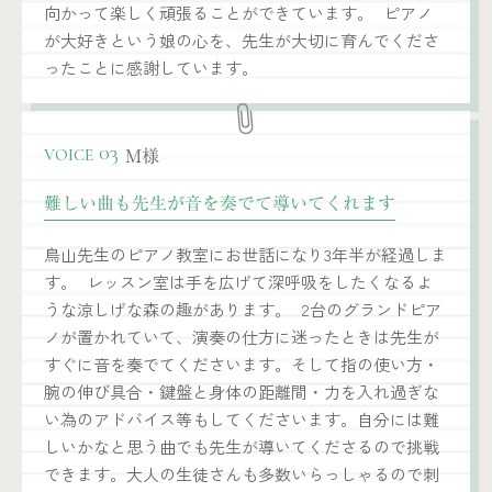
向かって楽しく頑張ることができています。 ピアノ
が大好きという娘の心を、先生が大切に育んでくださ
ったことに感謝しています。
M様
03
VOICE
難しい曲も先生が音を奏でて導いてくれます
鳥山先生のピアノ教室にお世話になり3年半が経過しま
す。 レッスン室は手を広げて深呼吸をしたくなるよ
うな涼しげな森の趣があります。 2台のグランドピア
ノが置かれていて、演奏の仕方に迷ったときは先生が
すぐに音を奏でてくださいます。そして指の使い方・
腕の伸び具合・鍵盤と身体の距離間・力を入れ過ぎな
い為のアドバイス等もしてくださいます。自分には難
しいかなと思う曲でも先生が導いてくださるので挑戦
できます。大人の生徒さんも多数いらっしゃるので刺