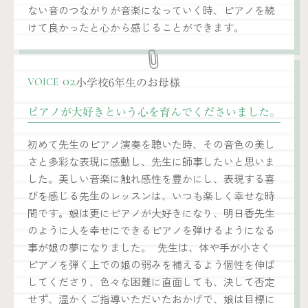
ない音のつながりが音楽になっていく時、ピアノを続
けて良かったと心から感じることができます。
小学校6年生のお母様
02
VOICE
ピアノが大好きという心を育んでくださいました。
初めて先生のピアノ演奏を聴いた時、その音色の美し
さと多彩な表現に感動し、先生に師事したいと思いま
した。美しい音楽に触れ感性を豊かにし、表現する喜
びを感じる先生のレッスンは、いつも楽しく幸せな時
間です。娘は更にピアノが大好きになり、明日香先生
のように人を幸せにできるピアノを弾けるようになる
事が娘の夢になりました。 先生は、体や手が小さく
ピアノを弾く上での娘の弱みを補えるよう個性を伸ば
してくださり、色々な困難に直面しても、決して否定
せず、温かくご指導いただいたおかげで、娘は目標に