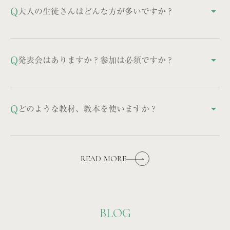
ンをすることを心がけています。技術の向上だけを求
Q
大人の生徒さんはどんな方が多いですか？
arrow_drop_up
めるレッスンではなく、「ピアノのレッスンが生徒さ
んの人生を幸せにするものであるように」という信念
40代～60代の学び直しの方、お子様の子育てがひと段
を持っています。
落してから再開された方など、様々な背景の方がいら
Q
発表会はありますか？参加は必須ですか？
arrow_drop_up
っしゃいます。
参加は任意ですが、舞台での経験は得るものが多く、
たくさんの生徒さんが参加されます。
Q
どのような教材、教本を使いますか？
arrow_drop_up
使用する教材は画一的ではなく、生徒さんに合わせて
最も適切なものを選びます。大人の方は、弾きたい曲
READ MORE
が決まっていらっしゃる場合はその曲を仕上げていき
ます。
BLOG