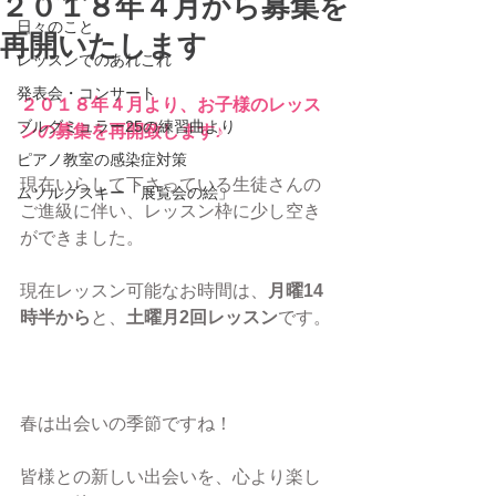
２０１８年４月から募集を
日々のこと
再開いたします
レッスンでのあれこれ
発表会・コンサート
２０１８年４月より、お子様のレッス
ブルグミュラー25の練習曲より
ンの募集を再開致します♪
ピアノ教室の感染症対策
現在いらして下さっている生徒さんの
ムソルグスキー「展覧会の絵」
ご進級に伴い、レッスン枠に少し空き
ができました。
現在レッスン可能なお時間は、
月曜14
時半から
と、
土曜月2回レッスン
です。
春は出会いの季節ですね！
皆様との新しい出会いを、心より楽し