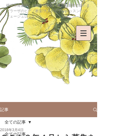
横浜市青葉区・川崎市宮前区・東急田園都市線たま
プラーザのピアノ教室/大人のピアノレッスン/ソル
フェージュレッスン
記事
全ての記事
2018年3月4日
全ての記事