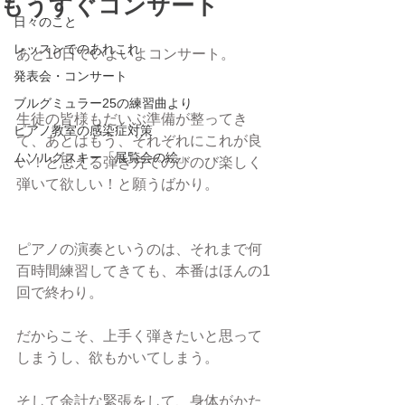
もうすぐコンサート
日々のこと
レッスンでのあれこれ
あと10日でいよいよコンサート。
発表会・コンサート
ブルグミュラー25の練習曲より
生徒の皆様もだいぶ準備が整ってき
ピアノ教室の感染症対策
て、あとはもう、それぞれにこれが良
ムソルグスキー「展覧会の絵」
い！と思える弾き方でのびのび楽しく
弾いて欲しい！と願うばかり。
ピアノの演奏というのは、それまで何
百時間練習してきても、本番はほんの1
回で終わり。
だからこそ、上手く弾きたいと思って
しまうし、欲もかいてしまう。
そして余計な緊張をして、身体がかた