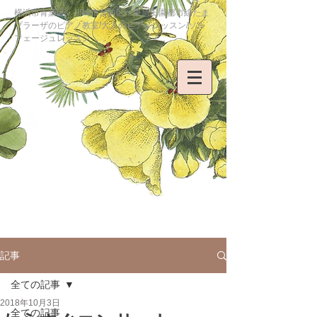
横浜市青葉区・川崎市宮前区・東急田園都市線たま
プラーザのピアノ教室/大人のピアノレッスン/ソル
フェージュレッスン
記事
全ての記事
2018年10月3日
全ての記事