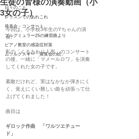
生徒の皆様の演奏動画（小
日々のこと
3女の子）
レッスンでのあれこれ
発表会・コンサート
今回は、小学校3年生のYちゃんの演
ブルグミュラー25の練習曲より
奏。
ピアノ教室の感染症対策
私の「くるみわり人形」のコンサート
ムソルグスキー「展覧会の絵」
の後、一緒に「マメールロワ」を演奏
してくれた女の子です。
素敵だけれど、実はなかなか弾きにく
く、覚えにくい難しい曲を頑張って仕
上げてくれました！
曲目は　
ギロック作曲　「ワルツエチュー
ド」　