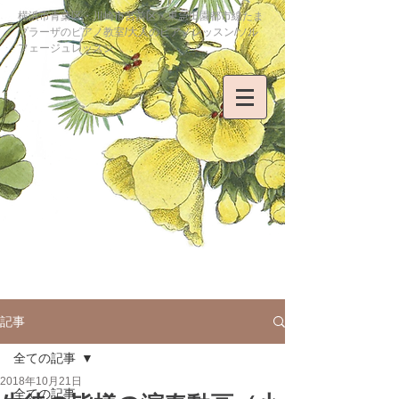
横浜市青葉区・川崎市宮前区・東急田園都市線たま
プラーザのピアノ教室/大人のピアノレッスン/ソル
フェージュレッスン
記事
全ての記事
2018年10月21日
全ての記事