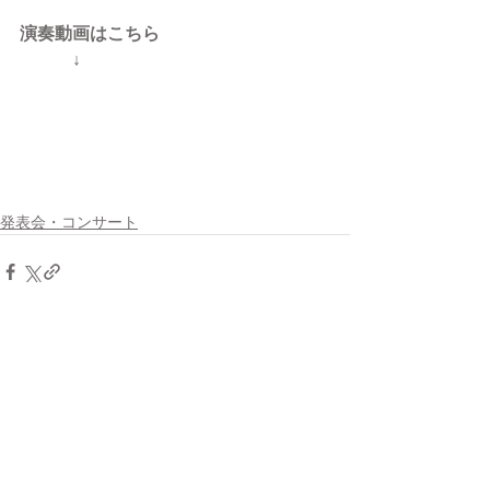
演奏動画はこちら
　　　↓　　
発表会・コンサート
すべて表示
最新記事