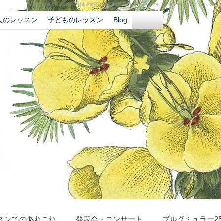
横浜市青葉区・川崎市宮前区・東急田園都市線たまプラーザのピアノ教室/大人のピアノレッスン/
人のレッスン
子どものレッスン
Blog
スンでのあれこれ
発表会・コンサート
ブルグミュラー2