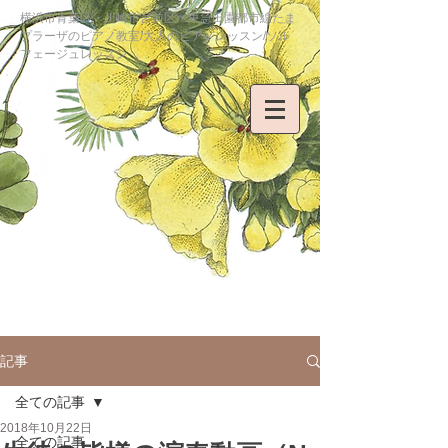
横浜市青葉区・川崎市宮前区・東急田園都市線たま
プラーザのピアノ教室/大人のピアノレッスン/ソル
フェージュレッスン
記事
全ての記事
2018年10月22日
全ての記事