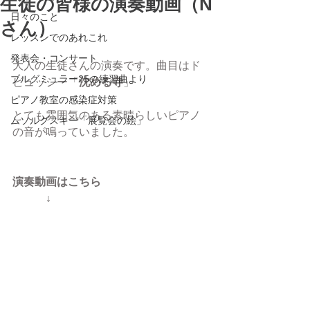
生徒の皆様の演奏動画（N
日々のこと
さん）
レッスンでのあれこれ
発表会・コンサート
大人の生徒さんの演奏です。曲目はド
ブルグミュラー25の練習曲より
ビュッシー「
沈める寺
」
ピアノ教室の感染症対策
とても雰囲気のある素晴らしいピアノ
ムソルグスキー「展覧会の絵」
の音が鳴っていました。
演奏動画はこちら
　　　↓