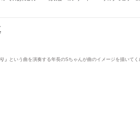
ソルグスキー「展覧会の絵」
真
り」
という曲を演奏する年長のSちゃんが曲のイメージを描いてく