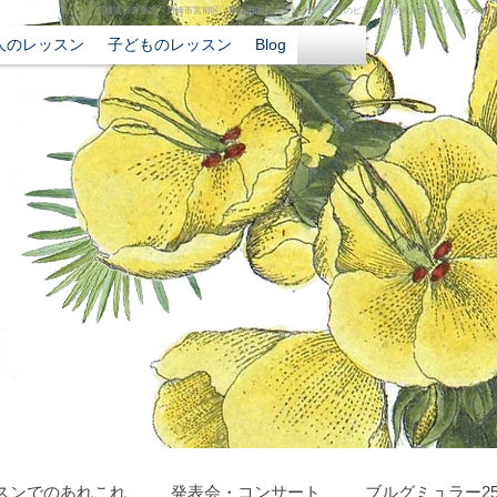
横浜市青葉区・川崎市宮前区・東急田園都市線たまプラーザのピアノ教室/大人のピアノレッスン/
人のレッスン
子どものレッスン
Blog
スンでのあれこれ
発表会・コンサート
ブルグミュラー2