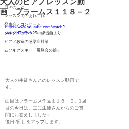
大人のピアノレッスン動
日々のこと
画 ブラームス１１８－２
レッスンでのあれこれ
発表会・コンサート
https://www.youtube.com/watch?
ブルグミュラー25の練習曲より
v=xizgdTtAzxA
ピアノ教室の感染症対策
ムソルグスキー「展覧会の絵」
大人の生徒さんとのレッスン動画で
す。
曲目はブラームス作品１１８－２。1回
目の今日は、主に生徒さんからのご質
問にお答えしました♪
後日2回目をアップします。