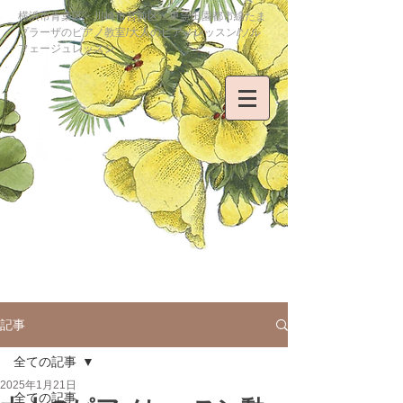
横浜市青葉区・川崎市宮前区・東急田園都市線たま
プラーザのピアノ教室/大人のピアノレッスン/ソル
フェージュレッスン
記事
全ての記事
2025年1月21日
全ての記事